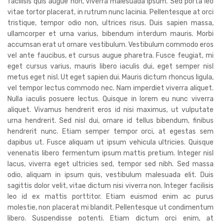
facilisis quis augue non, viverra malesuada ipsum. Sed porta leo
vitae tortor placerat, in rutrum nunc lacinia. Pellentesque at orci
tristique, tempor odio non, ultrices risus. Duis sapien massa,
ullamcorper et urna varius, bibendum interdum mauris. Morbi
accumsan erat ut ornare vestibulum. Vestibulum commodo eros
vel ante faucibus, et cursus augue pharetra. Fusce feugiat, mi
eget cursus varius, mauris libero iaculis dui, eget semper nisl
metus eget nisl. Ut eget sapien dui. Mauris dictum rhoncus ligula,
vel tempor lectus commodo nec. Nam imperdiet viverra aliquet.
Nulla iaculis posuere lectus. Quisque in lorem eu nunc viverra
aliquet. Vivamus hendrerit eros id nisi maximus, ut vulputate
urna hendrerit. Sed nisl dui, ornare id tellus bibendum, finibus
hendrerit nunc. Etiam semper tempor orci, at egestas sem
dapibus ut. Fusce aliquam ut ipsum vehicula ultricies. Quisque
venenatis libero fermentum ipsum mattis pretium. Integer nisl
lacus, viverra eget ultricies sed, tempor sed nibh. Sed massa
odio, aliquam in ipsum quis, vestibulum malesuada elit. Duis
sagittis dolor velit, vitae dictum nisi viverra non. Integer facilisis
leo id ex mattis porttitor. Etiam euismod enim ac purus
molestie, non placerat mi blandit. Pellentesque ut condimentum
libero. Suspendisse potenti. Etiam dictum orci enim, at