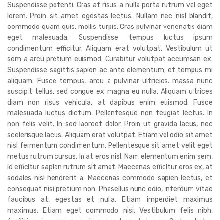
Suspendisse potenti. Cras at risus a nulla porta rutrum vel eget
lorem. Proin sit amet egestas lectus. Nullam nec nisl blandit,
commodo quam quis, mollis turpis. Cras pulvinar venenatis diam
eget malesuada. Suspendisse tempus luctus ipsum
condimentum efficitur. Aliquam erat volutpat. Vestibulum ut
sem a arcu pretium euismod. Curabitur volutpat accumsan ex.
Suspendisse sagittis sapien ac ante elementum, et tempus mi
aliquam. Fusce tempus, arcu a pulvinar ultricies, massa nunc
suscipit tellus, sed congue ex magna eu nulla. Aliquam ultrices
diam non risus vehicula, at dapibus enim euismod. Fusce
malesuada luctus dictum. Pellentesque non feugiat lectus. In
non felis velit. In sed laoreet dolor. Proin ut gravida lacus, nec
scelerisque lacus. Aliquam erat volutpat. Etiam vel odio sit amet
nisl fermentum condimentum. Pellentesque sit amet velit eget
metus rutrum cursus. In at eros nisl. Nam elementum enim sem,
id efficitur sapien rutrum sit amet. Maecenas efficitur eros ex, at
sodales nisl hendrerit a. Maecenas commodo sapien lectus, et
consequat nisi pretium non. Phasellus nunc odio, interdum vitae
faucibus at, egestas et nulla. Etiam imperdiet maximus
maximus. Etiam eget commodo nisi. Vestibulum felis nibh,